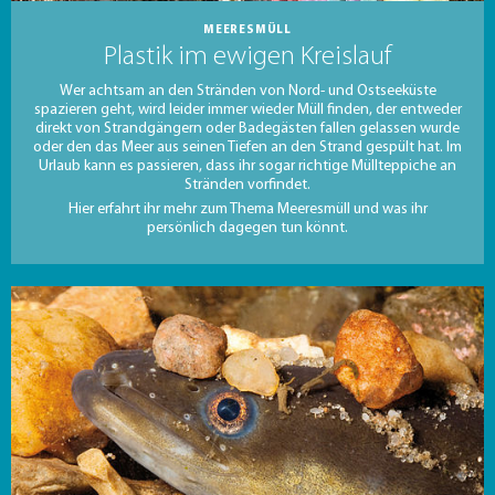
MEERESMÜLL
Plastik im ewigen Kreislauf
Wer achtsam an den Stränden von Nord- und Ostseeküste
spazieren geht, wird leider immer wieder Müll finden, der entweder
direkt von Strandgängern oder Badegästen fallen gelassen wurde
oder den das Meer aus seinen Tiefen an den Strand gespült hat. Im
Urlaub kann es passieren, dass ihr sogar richtige Müllteppiche an
Stränden vorfindet.
Hier erfahrt ihr mehr zum Thema Meeresmüll und was ihr
persönlich dagegen tun könnt.