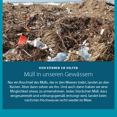
HIER KÖNNEN SIE HELFEN
Müll in unseren Gewässern
Nur ein Bruchteil des Mülls, der in den Meeren treibt, landet an den
Küsten. Aber dann sehen wir ihn. Und auch dann haben wir eine
Möglichkeit etwas zu unternehmen. Jedes Stückchen Müll, dass
eingesammelt und ordnungsgemäß entsorgt wird, landet beim
nächsten Hochwasser nicht wieder im Meer.