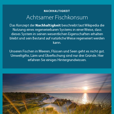
NACHHALTIGKEIT
Achtsamer Fischkonsum
Das Konzept der
Nachhaltigkeit
beschreibt laut Wikipedia die
Nutzung eines regenerierbaren Systems in einer Weise, dass
dieses System in seinen wesentlichen Eigenschaften erhalten
bleibt und sein Bestand auf natürliche Weise regeneriert werden
kann.
Unseren Fischen in Meeren, Flüssen und Seen geht es nicht gut.
Umweltgifte, Lärm und Überfischung sind nur drei Gründe. Hier
erfahren Sie einiges Hintergrundwissen.